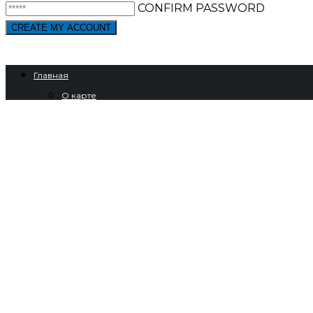
CONFIRM PASSWORD
ALREADY HAVE AN ACCOUNT?
Главная
О карте
Партнеры
Маршруты
Байкал
На Питер — М-11
Клин
Тверь
Торжок
Вышний Волочек
Валдай
Осташков (Селигер)
Старая Русса