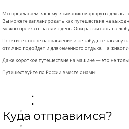
Горячий Ключ
Мы предлагаем вашему вниманию маршруты для авто
Воронеж
Вы можете запланировать как путешествие на выходны
Тула
можно проехать за один день. Они рассчитаны на люб
Золотое кольцо России
Ярославль
Посетите южное направление и не забудьте заглянуть
Гусь-Хрустальный
отлично подойдет и для семейного отдыха. На живопи
Углич
Даже короткое путешествие на машине — это не только
Владимир
Иваново
Путешествуйте по России вместе с нами!
Кострома
Переславль Залесский
Ростов
Сергиев Посад
Суздаль
Куда отправимся?
Маршруты в Абхазию
Карелия
Москва