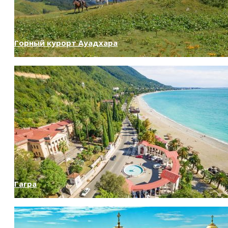
Горный курорт Ауадхара
Гагра