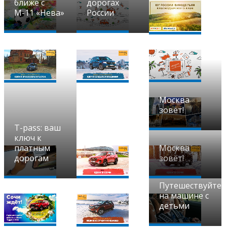
ближе с
дорогах
М-11 «Нева»
России
Москва
зовёт!
T-pass: ваш
ключ к
платным
Москва
дорогам
зовёт!
Путешествуйте
на машине с
детьми