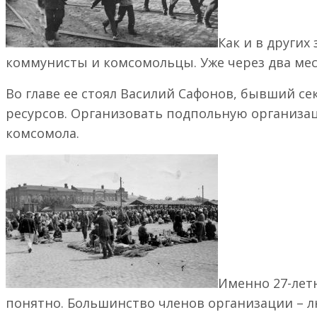
Великий Новгород
Вышний Волочек
Валдай
Как и в других
Малая Вишера
коммунисты и комсомольцы. Уже через два мес
Осташков
Старая Русса
Во главе ее стоял Василий Сафонов, бывший се
Пушкин
ресурсов. Организовать подпольную организаци
Тверь
Торжок
комсомола.
Места памяти рядом с М-4 “Дон”
Краснодар
Геленджик
Тула
Таганрог
Ростов-на-Дону
Куликово поле
Елец
Донское казачество
Именно 27-лет
Горячий ключ
Новороссийск
понятно. Большинство членов организации – 
Воронеж