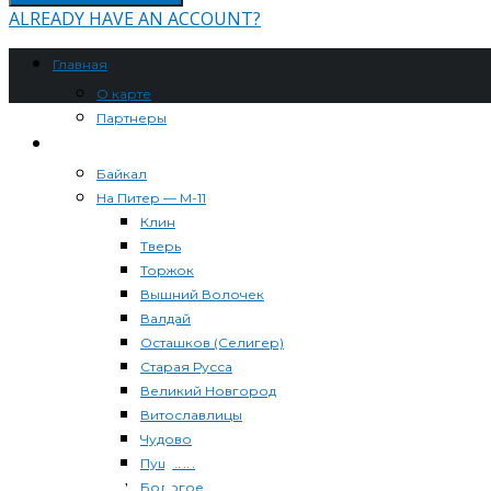
ALREADY HAVE AN ACCOUNT?
Главная
О карте
Партнеры
Маршруты
Байкал
На Питер — М-11
Клин
Тверь
Торжок
Вышний Волочек
Валдай
Осташков (Селигер)
Старая Русса
Великий Новгород
Витославлицы
Чудово
Пушкин
Бологое