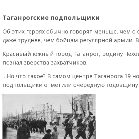
Владимир
Иваново
Таганрогские подпольщики
Кострома
Переславль Залесский
Об этих героях обычно говорят меньше, чем о со
Ростов
Сергиев Посад
даже труднее, чем бойцам регулярной армии. В
Суздаль
Маршруты в Абхазию
Красивый южный город Таганрог, родину Чехова
Карелия
познал зверства захватчиков.
Москва
Подмосковье
…Но что такое? В самом центре Таганрога 19 н
Чехов и рыбалка – по М-4 и ЦКАД
подпольщики отметили очередную годовщину 
Пляжный отдых в направлении М-11
В поисках лучшего сыра ‒ по М-11 и ЦКАД
В гости к животным — по М11 и ЦКАД
В Большие Вязёмы, Звенигород и Новый Иеруса
Маршруты Победы
Места памяти рядом с М-11 “Нева”
Кириши
Клин