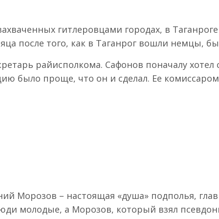
 захваченных гитлеровцами городах, в Таганрог
яца после того, как в Таганрог вошли немцы, б
кретарь райисполкома. Сафонов поначалу хотел с
ю было проще, что он и сделал. Ее комиссаром 
ний Морозов – настоящая «душа» подполья, гла
люди молодые, а Морозов, который взял псевдо