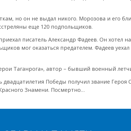
ам, но он не выдал никого. Морозова и его бли
асстреляны еще 120 подпольщиков.
приехал писатель Александр Фадеев. Он хотел н
льщиков мог оказаться предателем. Фадеев уеха
Герои Таганрога», автор – бывший военный летчи
честь двадцатилетия Победы получил звание Героя
 Красного Знамени. Посмертно…