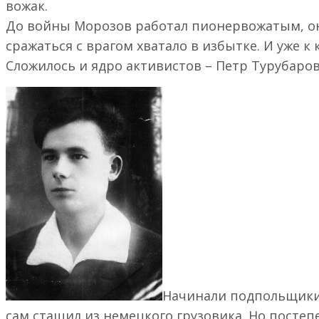
вожак.
Истории Героев
До войны Морозов работал пионервожатым, он 
Автомобили победы
сражаться с врагом хватало в избытке. И уже к 
Дети
Сложилось и ядро активистов – Петр Турубаров
Комиксы
Планирование маршрута
Развлечения в дороге
Что взять с собой?
Куда заехать?
Как подготовить машину
Безопасность превыше всего
Летом – в Крым, почему бы и да?!
Полезно/Интересно
Лайфхаки водителям
Начинали подпольщики 
сам стащил из немецкого грузовика. Но посте