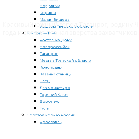
ТАГАНР
Боровичи
Кириши
Малая Вишера
Красивый южный город Таганрог, родину Че
Усадьбы Тверской области
года и сполна познал зверства захватчиков.
К морю — М-4
Ростов-на-Дону
Новороссийск
Таганрог
Места в Тульской области
Краснодар
Казачьи станицы
Елец
Два монастыря
Горячий Ключ
Воронеж
Тула
Золотое кольцо России
Ярославль
Гусь-Хрустальный
Углич