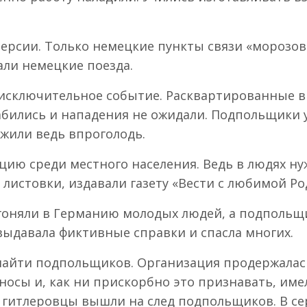
сии. Только немецкие пункты связи «морозовцы»
али немецкие поезда.
 исключительное событие. Расквартированные в
абились и нападения не ожидали. Подпольщики у
 жили ведь впроголодь.
ию среди местного населения. Ведь в людях нуж
листовки, издавали газету «Вести с любимой Ро
оняли в Германию молодых людей, а подпольщик
выдавала фиктивные справки и спасла многих.
найти подпольщиков. Организация продержалась
носы и, как ни прискорбно это признавать, име
ак гитлеровцы вышли на след подпольщиков. В се