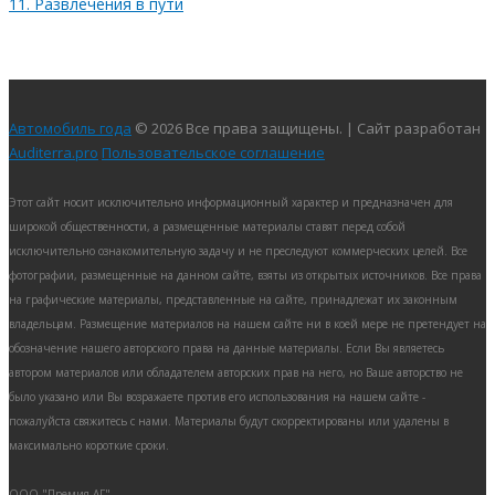
11. Развлечения в пути
Автомобиль года
© 2026 Все права защищены. | Сайт разработан
Auditerra.pro
Пользовательское соглашение
Этот сайт носит исключительно информационный характер и предназначен для
широкой общественности, а размещенные материалы ставят перед собой
исключительно ознакомительную задачу и не преследуют коммерческих целей. Все
фотографии, размещенные на данном сайте, взяты из открытых источников. Все права
на графические материалы, представленные на сайте, принадлежат их законным
владельцам. Размещение материалов на нашем сайте ни в коей мере не претендует на
обозначение нашего авторского права на данные материалы. Если Вы являетесь
автором материалов или обладателем авторских прав на него, но Ваше авторство не
было указано или Вы возражаете против его использования на нашем сайте -
пожалуйста свяжитесь с нами. Материалы будут скорректированы или удалены в
максимально короткие сроки.
ООО "Премия АГ"