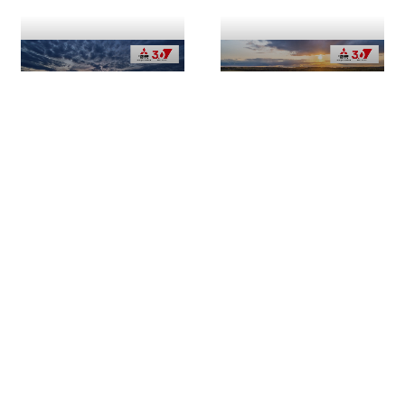
Онежское озеро
Черные камни
Горный парк
"Рускеала"
Дача Винтера
Ладога и Ладожские
Остров Валаам
шхеры