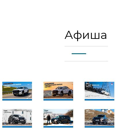
Петрозаводск
Сортавала
Афиша
Приозёрск