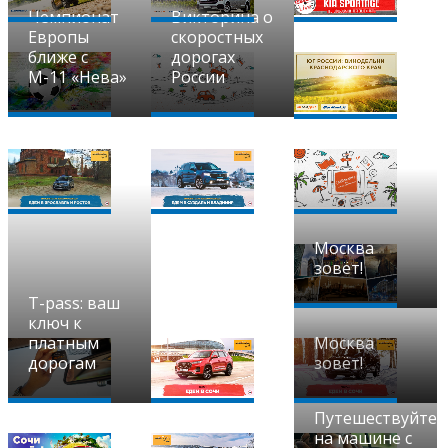
Чемпионат
Викторина о
Европы
скоростных
ближе с
дорогах
М-11 «Нева»
России
Москва
зовёт!
T-pass: ваш
ключ к
платным
Москва
дорогам
зовёт!
Путешествуйте
на машине с